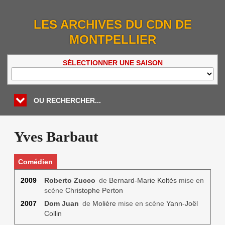
LES ARCHIVES DU CDN DE
MONTPELLIER
SÉLECTIONNER UNE SAISON
OU RECHERCHER...
Yves Barbaut
Comédien
2009
Roberto Zucco
de
Bernard-Marie Koltès
mise en
scène
Christophe Perton
2007
Dom Juan
de
Molière
mise en scène
Yann-Joël
Collin