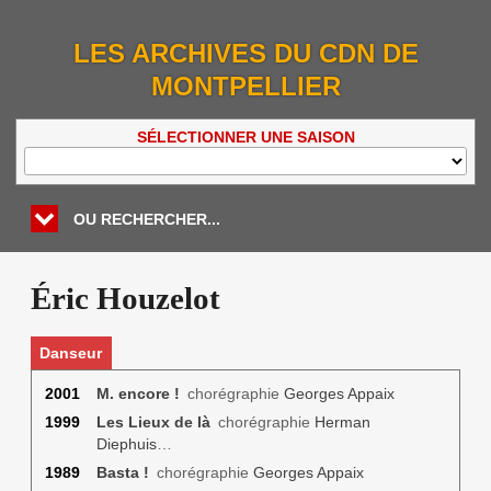
LES ARCHIVES DU CDN DE
MONTPELLIER
SÉLECTIONNER UNE SAISON
OU RECHERCHER...
Éric Houzelot
Danseur
2001
M. encore !
chorégraphie
Georges Appaix
1999
Les Lieux de là
chorégraphie
Herman
Diephuis
…
1989
Basta !
chorégraphie
Georges Appaix