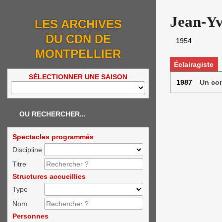
Jean-Y
LES ARCHIVES
DU CDN DE
1954
MONTPELLIER
Éclairagiste
SÉLECTIONNER UNE SAISON
1987
Un co
OU RECHERCHER...
Spectacles programmés
Discipline
Titre
Structures accueillies
Type
Nom
Personnes