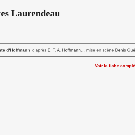
ves Laurendeau
nte d'Hoffmann
d'après
E. T. A. Hoffmann
… mise en scène
Denis Gu
Voir la fiche compl