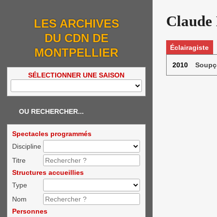
Claude
LES ARCHIVES
DU CDN DE
Éclairagiste
MONTPELLIER
2010
Soupç
SÉLECTIONNER UNE SAISON
OU RECHERCHER...
Spectacles programmés
Discipline
Titre
Structures accueillies
Type
Nom
Personnes