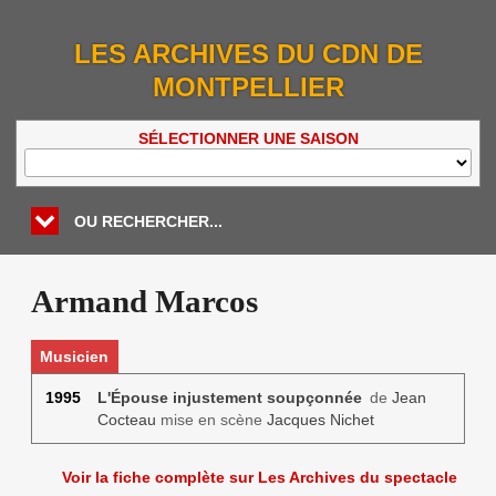
LES ARCHIVES DU CDN DE
MONTPELLIER
SÉLECTIONNER UNE SAISON
OU RECHERCHER...
Armand Marcos
Musicien
1995
L'Épouse injustement soupçonnée
de
Jean
Cocteau
mise en scène
Jacques Nichet
Voir la fiche complète sur Les Archives du spectacle