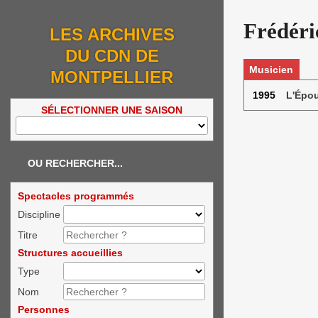
Frédéri
LES ARCHIVES
DU CDN DE
Musicien
MONTPELLIER
1995
L'Épo
SÉLECTIONNER UNE SAISON
OU RECHERCHER...
Spectacles programmés
Discipline
Titre
Structures accueillies
Type
Nom
Personnes