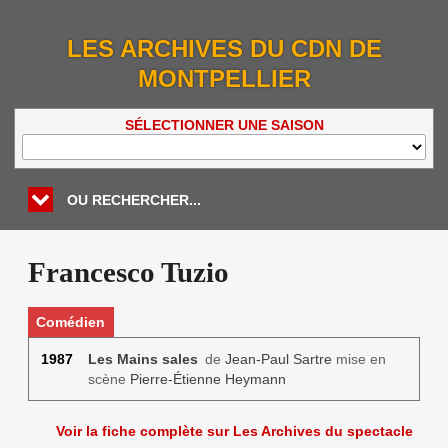
LES ARCHIVES DU CDN DE
MONTPELLIER
SÉLECTIONNER UNE SAISON
OU RECHERCHER...
Francesco Tuzio
Comédien
1987
Les Mains sales
de
Jean-Paul Sartre
mise en
scène
Pierre-Étienne Heymann
Voir la fiche complète sur Les Archives du spectacle