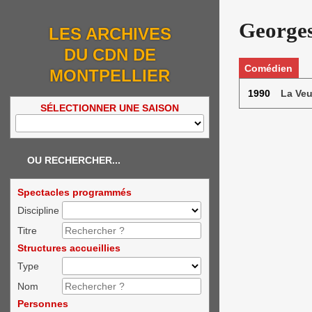
Georges
LES ARCHIVES
DU CDN DE
Comédien
MONTPELLIER
1990
La Veu
SÉLECTIONNER UNE SAISON
OU RECHERCHER...
Spectacles programmés
Discipline
Titre
Structures accueillies
Type
Nom
Personnes