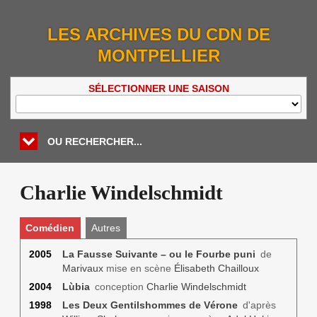
LES ARCHIVES DU CDN DE
MONTPELLIER
SÉLECTIONNER UNE SAISON
OU RECHERCHER...
Charlie Windelschmidt
Comédien
Autres
2005
La Fausse Suivante – ou le Fourbe puni
de
Marivaux
mise en scène
Élisabeth Chailloux
2004
Lùbia
conception
Charlie Windelschmidt
1998
Les Deux Gentilshommes de Vérone
d'après