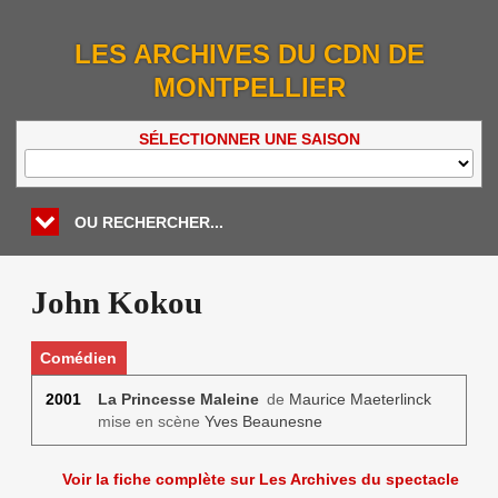
LES ARCHIVES DU CDN DE
MONTPELLIER
SÉLECTIONNER UNE SAISON
OU RECHERCHER...
John Kokou
Comédien
2001
La Princesse Maleine
de
Maurice Maeterlinck
mise en scène
Yves Beaunesne
Voir la fiche complète sur Les Archives du spectacle