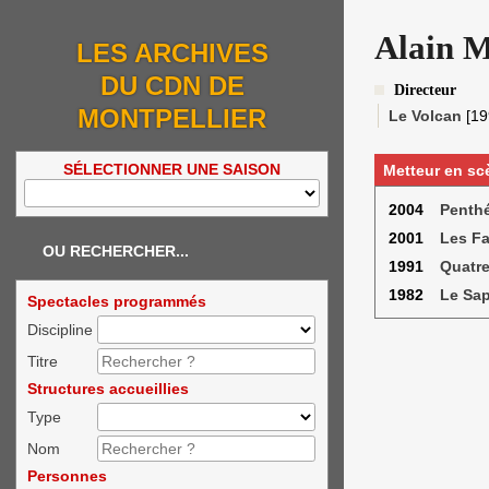
Alain M
LES ARCHIVES
DU CDN DE
Directeur
MONTPELLIER
Le Volcan
[19
SÉLECTIONNER UNE SAISON
Metteur en sc
2004
Penthé
2001
Les F
OU RECHERCHER...
1991
Quatre
1982
Le Sap
Spectacles programmés
Discipline
Titre
Structures accueillies
Type
Nom
Personnes