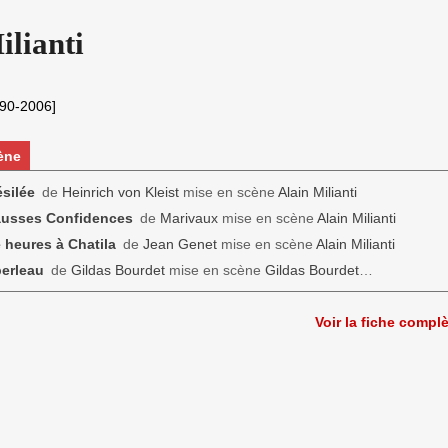
ilianti
90-2006]
ène
silée
de
Heinrich von Kleist
mise en scène
Alain Milianti
ausses Confidences
de
Marivaux
mise en scène
Alain Milianti
 heures à Chatila
de
Jean Genet
mise en scène
Alain Milianti
erleau
de
Gildas Bourdet
mise en scène
Gildas Bourdet
…
Voir la fiche compl