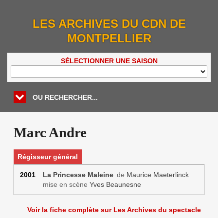
LES ARCHIVES DU CDN DE
MONTPELLIER
SÉLECTIONNER UNE SAISON
OU RECHERCHER...
Marc Andre
Régisseur général
2001
La Princesse Maleine
de
Maurice Maeterlinck
mise en scène
Yves Beaunesne
Voir la fiche complète sur Les Archives du spectacle