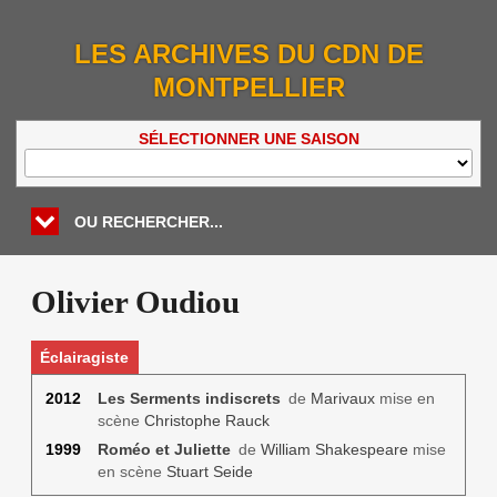
LES ARCHIVES DU CDN DE
MONTPELLIER
SÉLECTIONNER UNE SAISON
OU RECHERCHER...
Olivier Oudiou
Éclairagiste
2012
Les Serments indiscrets
de
Marivaux
mise en
scène
Christophe Rauck
1999
Roméo et Juliette
de
William Shakespeare
mise
en scène
Stuart Seide