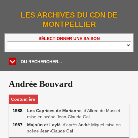
LES ARCHIVES DU CDN DE
MONTPELLIER
SÉLECTIONNER UNE SAISON
OU RECHERCHER...
Andrée Bouvard
Costumière
1988
Les Caprices de Marianne
d’
Alfred de Musset
mise en scène
Jean-Claude Gal
1987
Majnûn et Laylâ
d'après
André Miquel
mise en
scène
Jean-Claude Gal