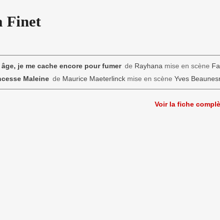
 Finet
âge, je me cache encore pour fumer
de
Rayhana
mise en scène
Fa
ncesse Maleine
de
Maurice Maeterlinck
mise en scène
Yves Beaunes
Voir la fiche compl