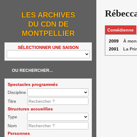
Rébecca
LES ARCHIVES
DU CDN DE
Comédienne
MONTPELLIER
2009
À mon 
SÉLECTIONNER UNE SAISON
2001
La Pri
OU RECHERCHER...
Spectacles programmés
Discipline
Titre
Structures accueillies
Type
Nom
Personnes