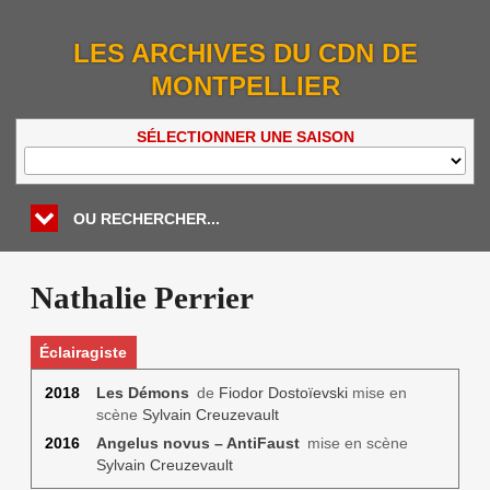
LES ARCHIVES DU CDN DE
MONTPELLIER
SÉLECTIONNER UNE SAISON
OU RECHERCHER...
Nathalie Perrier
Éclairagiste
2018
Les Démons
de
Fiodor Dostoïevski
mise en
scène
Sylvain Creuzevault
2016
Angelus novus – AntiFaust
mise en scène
Sylvain Creuzevault