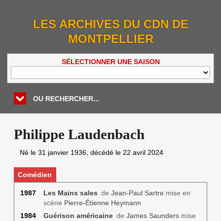
LES ARCHIVES DU CDN DE
MONTPELLIER
SÉLECTIONNER UNE SAISON
OU RECHERCHER...
Philippe Laudenbach
Né le
31 janvier 1936
, décédé le
22 avril 2024
Comédien
1987
Les Mains sales
de
Jean-Paul Sartre
mise en
scène
Pierre-Étienne Heymann
1984
Guérison américaine
de
James Saunders
mise