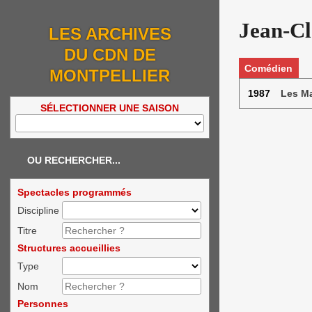
Jean-C
LES ARCHIVES
DU CDN DE
Comédien
MONTPELLIER
1987
Les Ma
SÉLECTIONNER UNE SAISON
OU RECHERCHER...
Spectacles programmés
Discipline
Titre
Structures accueillies
Type
Nom
Personnes