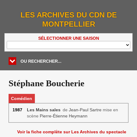
LES ARCHIVES DU CDN DE
MONTPELLIER
SÉLECTIONNER UNE SAISON
OU RECHERCHER...
Stéphane Boucherie
Comédien
1987
Les Mains sales
de
Jean-Paul Sartre
mise en
scène
Pierre-Étienne Heymann
Voir la fiche complète sur Les Archives du spectacle