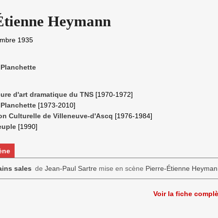
-Étienne Heymann
embre 1935
 Planchette
eure d'art dramatique du TNS
[1970-1972]
 Planchette
[1973-2010]
on Culturelle de Villeneuve-d'Ascq
[1976-1984]
euple
[1990]
ène
ins sales
de
Jean-Paul Sartre
mise en scène
Pierre-Étienne Heyman
Voir la fiche compl