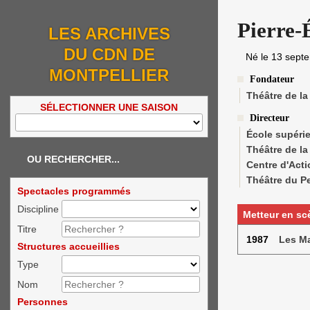
Pierre
LES ARCHIVES
DU CDN DE
Né le
13 sept
MONTPELLIER
Fondateur
Théâtre de la
SÉLECTIONNER UNE SAISON
Directeur
École supéri
Théâtre de la
OU RECHERCHER...
Centre d'Acti
Théâtre du P
Spectacles programmés
Discipline
Metteur en sc
Titre
1987
Les Ma
Structures accueillies
Type
Nom
Personnes