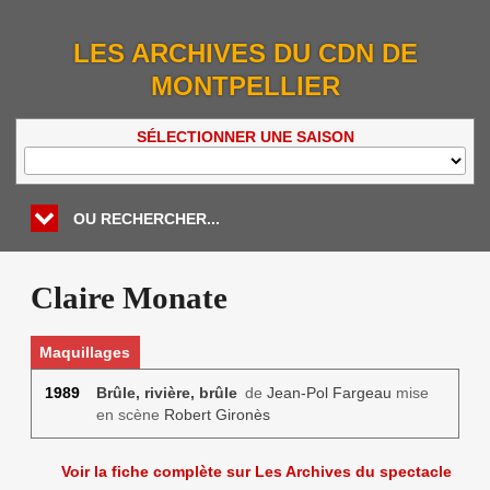
LES ARCHIVES DU CDN DE
MONTPELLIER
SÉLECTIONNER UNE SAISON
OU RECHERCHER...
Claire Monate
Maquillages
1989
Brûle, rivière, brûle
de
Jean-Pol Fargeau
mise
en scène
Robert Gironès
Voir la fiche complète sur Les Archives du spectacle