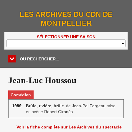
LES ARCHIVES DU CDN DE
MONTPELLIER
SÉLECTIONNER UNE SAISON
OU RECHERCHER...
Jean-Luc Houssou
Comédien
1989
Brûle, rivière, brûle
de
Jean-Pol Fargeau
mise
en scène
Robert Gironès
Voir la fiche complète sur Les Archives du spectacle