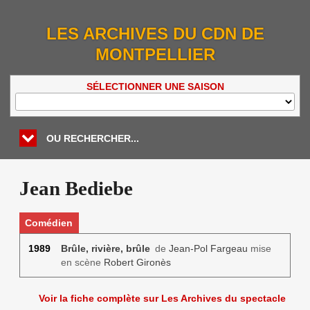
LES ARCHIVES DU CDN DE
MONTPELLIER
SÉLECTIONNER UNE SAISON
OU RECHERCHER...
Jean Bediebe
Comédien
1989
Brûle, rivière, brûle
de
Jean-Pol Fargeau
mise
en scène
Robert Gironès
Voir la fiche complète sur Les Archives du spectacle