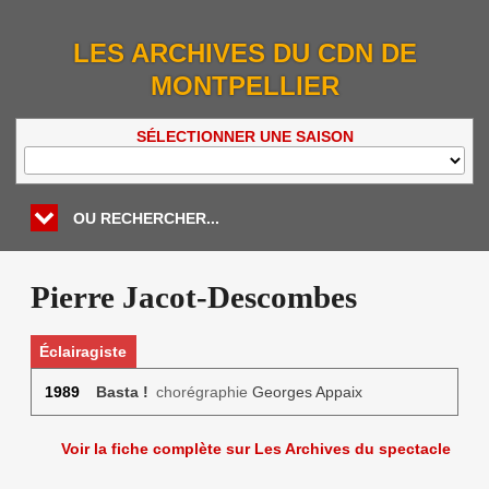
LES ARCHIVES DU CDN DE
MONTPELLIER
SÉLECTIONNER UNE SAISON
OU RECHERCHER...
Pierre Jacot-Descombes
Éclairagiste
1989
Basta !
chorégraphie
Georges Appaix
Voir la fiche complète sur Les Archives du spectacle