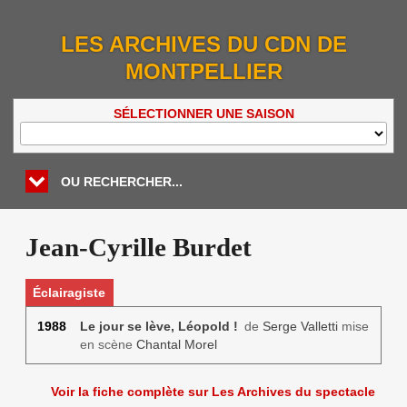
LES ARCHIVES DU CDN DE
MONTPELLIER
SÉLECTIONNER UNE SAISON
OU RECHERCHER...
Jean-Cyrille Burdet
Éclairagiste
1988
Le jour se lève, Léopold !
de
Serge Valletti
mise
en scène
Chantal Morel
Voir la fiche complète sur Les Archives du spectacle