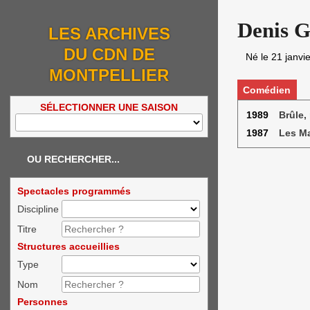
Denis 
LES ARCHIVES
DU CDN DE
Né le
21 janvi
MONTPELLIER
Comédien
SÉLECTIONNER UNE SAISON
1989
Brûle, 
1987
Les Ma
OU RECHERCHER...
Spectacles programmés
Discipline
Titre
Structures accueillies
Type
Nom
Personnes