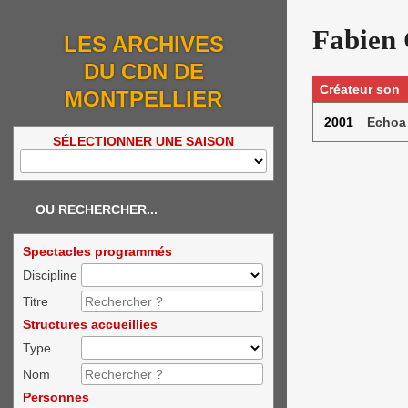
Fabien 
LES ARCHIVES
DU CDN DE
Créateur son
MONTPELLIER
2001
Echoa
SÉLECTIONNER UNE SAISON
OU RECHERCHER...
Spectacles programmés
Discipline
Titre
Structures accueillies
Type
Nom
Personnes