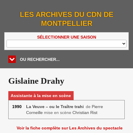
LES ARCHIVES DU CDN DE
MONTPELLIER
SÉLECTIONNER UNE SAISON
OU RECHERCHER...
Gislaine Drahy
Assistante à la mise en scène
1990
La Veuve – ou le Traître trahi
de
Pierre
Corneille
mise en scène
Christian Rist
Voir la fiche complète sur Les Archives du spectacle