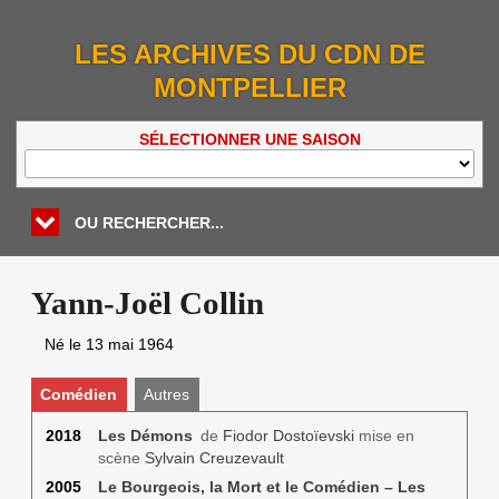
LES ARCHIVES DU CDN DE
MONTPELLIER
SÉLECTIONNER UNE SAISON
OU RECHERCHER...
Yann-Joël Collin
Né le
13 mai 1964
Comédien
Autres
2018
Les Démons
de
Fiodor Dostoïevski
mise en
scène
Sylvain Creuzevault
2005
Le Bourgeois, la Mort et le Comédien – Les