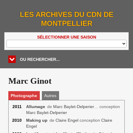
LES ARCHIVES DU CDN DE
MONTPELLIER
SÉLECTIONNER UNE SAISON
OU RECHERCHER...
Marc Ginot
Photographe
Autres
2011
Allumage
de
Marc Baylet-Delperier
… conception
Marc Baylet-Delperier
2010
Making up
de
Claire Engel
conception
Claire
Engel