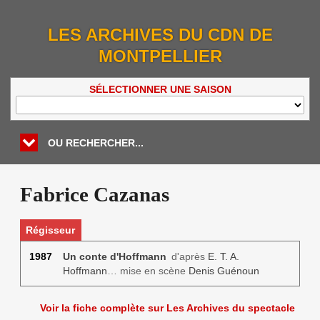
LES ARCHIVES DU CDN DE
MONTPELLIER
SÉLECTIONNER UNE SAISON
OU RECHERCHER...
Fabrice Cazanas
Régisseur
1987
Un conte d'Hoffmann
d'après
E. T. A.
Hoffmann
… mise en scène
Denis Guénoun
Voir la fiche complète sur Les Archives du spectacle