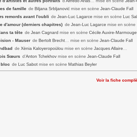
 d'artistes et autres portraits
d’
Alfredo Arias
… mise en scène
Jean-
res de famille
de
Biljana Srbljanović
mise en scène
Jean-Claude Fall
rs remords avant l'oubli
de
Jean-Luc Lagarce
mise en scène
Luc Sa
re d'amour (derniers chapitres)
de
Jean-Luc Lagarce
mise en scène
dans ta tête
de
Jean Cagnard
mise en scène
Cécile Auxire-Marmouge
ision - Mauser
de
Bertolt Brecht
… mise en scène
Jean-Claude Fall
indbad
de
Xènia Kaloyeropoùlou
mise en scène
Jacques Allaire
…
ois Sœurs
d’
Anton Tchekhov
mise en scène
Jean-Claude Fall
 bloc
de
Luc Sabot
mise en scène
Mathias Beyler
Voir la fiche compl