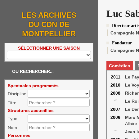
Luc Sa
LES ARCHIVES
DU CDN DE
Directeur arti
MONTPELLIER
Compagnie N
Fondateur
SÉLECTIONNER UNE SAISON
Compagnie N
Comédien
OU RECHERCHER...
2011
Le Pay
2010
Le Vo
Spectacles programmés
2008
Richard
Discipline
″
Le Roi
Titre
2007
Le Der
Structures accueillies
2006
Marx M
Type
Allaire
Nom
″
Jean l
Personnes