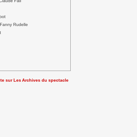
Claude Fall
bot
Fanny Rudelle
t
ète sur Les Archives du spectacle