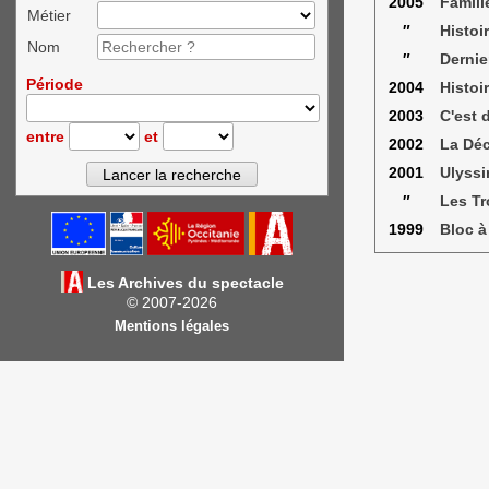
2005
Famille
Métier
″
Histoi
Nom
″
Dernie
Période
2004
Histoi
2003
C'est 
entre
et
2002
La Déc
2001
Ulyss
″
Les Tr
1999
Bloc à
Les Archives du spectacle
© 2007-2026
Mentions légales