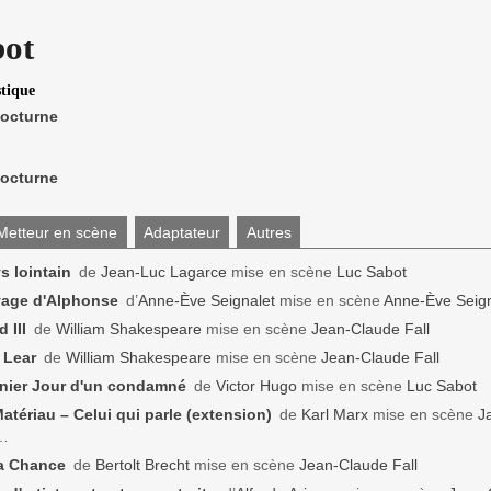
bot
stique
octurne
octurne
Metteur en scène
Adaptateur
Autres
s lointain
de
Jean-Luc Lagarce
mise en scène
Luc Sabot
yage d'Alphonse
d’
Anne-Ève Seignalet
mise en scène
Anne-Ève Seign
 III
de
William Shakespeare
mise en scène
Jean-Claude Fall
 Lear
de
William Shakespeare
mise en scène
Jean-Claude Fall
nier Jour d'un condamné
de
Victor Hugo
mise en scène
Luc Sabot
atériau – Celui qui parle (extension)
de
Karl Marx
mise en scène
J
…
a Chance
de
Bertolt Brecht
mise en scène
Jean-Claude Fall