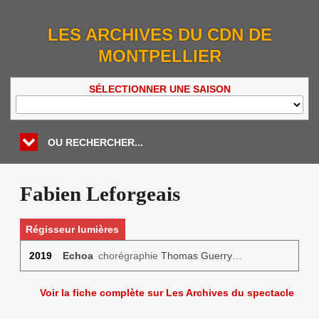
LES ARCHIVES DU CDN DE
MONTPELLIER
SÉLECTIONNER UNE SAISON
OU RECHERCHER...
Fabien Leforgeais
Régisseur lumières
2019
Echoa
chorégraphie
Thomas Guerry
…
Voir la fiche complète sur Les Archives du spectacle