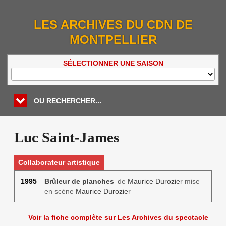
LES ARCHIVES DU CDN DE
MONTPELLIER
SÉLECTIONNER UNE SAISON
OU RECHERCHER...
Luc Saint-James
Collaborateur artistique
1995
Brûleur de planches
de
Maurice Durozier
mise
en scène
Maurice Durozier
Voir la fiche complète sur Les Archives du spectacle