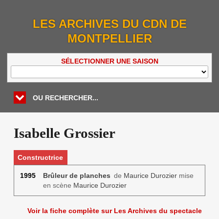
LES ARCHIVES DU CDN DE
MONTPELLIER
SÉLECTIONNER UNE SAISON
OU RECHERCHER...
Isabelle Grossier
Constructrice
1995
Brûleur de planches
de
Maurice Durozier
mise
en scène
Maurice Durozier
Voir la fiche complète sur Les Archives du spectacle