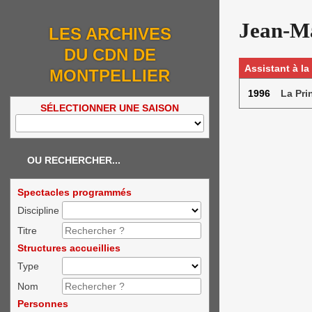
Jean-M
LES ARCHIVES
DU CDN DE
Assistant à l
MONTPELLIER
1996
La Pri
SÉLECTIONNER UNE SAISON
OU RECHERCHER...
Spectacles programmés
Discipline
Titre
Structures accueillies
Type
Nom
Personnes