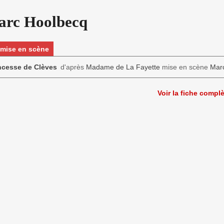
arc Hoolbecq
a mise en scène
ncesse de Clèves
d'après
Madame de La Fayette
mise en scène
Mar
Voir la fiche compl