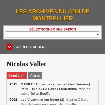
LES ARCHIVES DU CDN DE
MONTPELLIER
SÉLECTIONNER UNE SAISON
OU RECHERCHER...
Nicolas Vallet
Comédien
Autres
2011
MANIFESTEment – (épisode I des
Témoins
)
Paris / Tunis / Le Caire / Fukushima
mise en
scène
Julien Bouffier
2008
Les Vivants et les Morts (2)
d'après
Gérard
Mordillat
mise en scène
Julien Bouffier