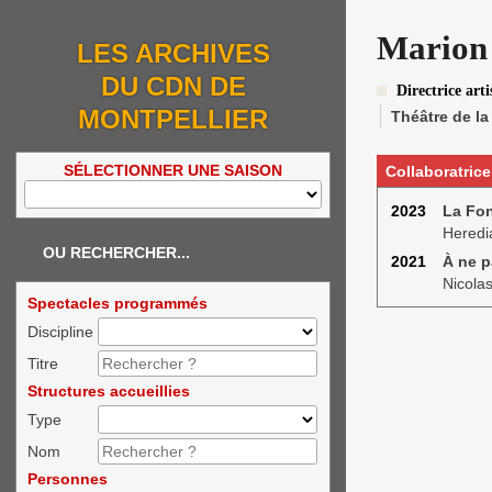
Marion
LES ARCHIVES
DU CDN DE
Directrice arti
MONTPELLIER
Théâtre de l
SÉLECTIONNER UNE SAISON
Collaboratrice
2023
La Fon
Heredi
OU RECHERCHER...
2021
À ne p
Nicola
Spectacles programmés
Discipline
Titre
Structures accueillies
Type
Nom
Personnes