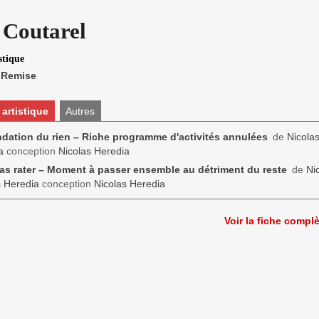
 Coutarel
stique
a Remise
 artistique
Autres
dation du rien – Riche programme d'activités annulées
de
Nicola
a
conception
Nicolas Heredia
as rater – Moment à passer ensemble au détriment du reste
de
Ni
s Heredia
conception
Nicolas Heredia
Voir la fiche compl