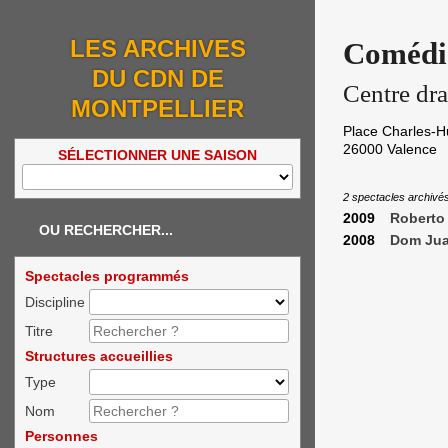
LES ARCHIVES
Comédie
DU CDN DE
Centre dr
MONTPELLIER
Place Charles-
26000
Valence
SÉLECTIONNER UNE SAISON
2 spectacles archivé
2009
Roberto
OU RECHERCHER...
2008
Dom Ju
Spectacles programmés
Discipline
Titre
Structures accueillies
Type
Nom
Personnes