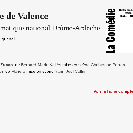
 de Valence
amatique national Drôme-Ardèche
Huguenel
s
 Zucco
de
Bernard-Marie Koltès
mise en scène
Christophe Perton
an
de
Molière
mise en scène
Yann-Joël Collin
Voir la fiche compl