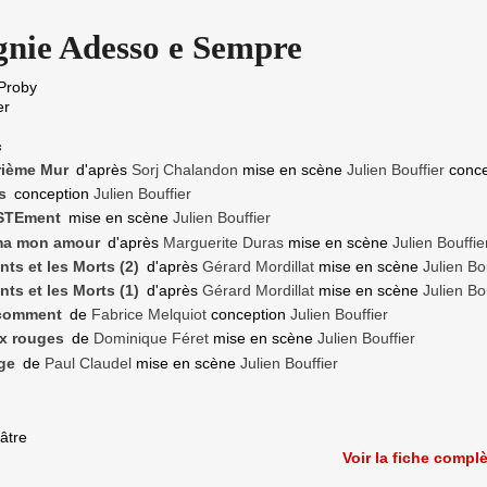
nie Adesso e Sempre
-Proby
er
s
rième Mur
d'après
Sorj Chalandon
mise en scène
Julien Bouffier
conce
s
conception
Julien Bouffier
STEment
mise en scène
Julien Bouffier
ma mon amour
d'après
Marguerite Duras
mise en scène
Julien Bouffie
nts et les Morts (2)
d'après
Gérard Mordillat
mise en scène
Julien Bo
nts et les Morts (1)
d'après
Gérard Mordillat
mise en scène
Julien Bo
 comment
de
Fabrice Melquiot
conception
Julien Bouffier
x rouges
de
Dominique Féret
mise en scène
Julien Bouffier
ge
de
Paul Claudel
mise en scène
Julien Bouffier
âtre
Voir la fiche compl