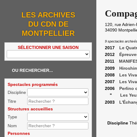
Compag
LES ARCHIVES
DU CDN DE
120, rue Adrien
34090
Montpelli
MONTPELLIER
9 spectacles archivé
SÉLECTIONNER UNE SAISON
2017
Le Quat
2012
Épreuve
2011
MANIFE
2009
Hiroshi
OU RECHERCHER...
2008
Les Viva
2007
Les Viva
Spectacles programmés
2006
Perlino
Discipline
"
Les Yeu
Titre
2003
L'Échan
Structures accueillies
Type
Discipline
Thé
Nom
Personnes