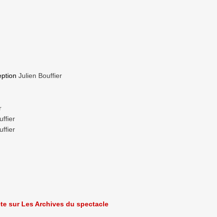
ption
Julien Bouffier
r
uffier
uffier
ète sur Les Archives du spectacle