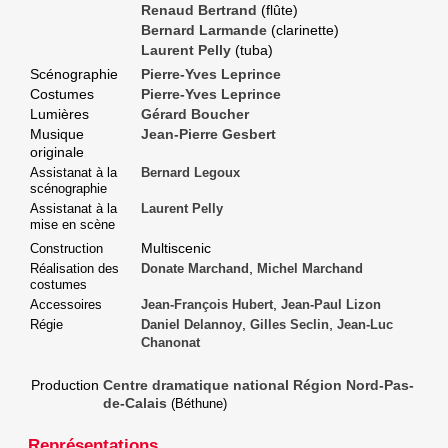
Renaud Bertrand
(flûte)
Bernard Larmande
(clarinette)
Laurent Pelly
(tuba)
Scénographie
Pierre-Yves Leprince
Costumes
Pierre-Yves Leprince
Lumières
Gérard Boucher
Musique
Jean-Pierre Gesbert
originale
Assistanat à la
Bernard Legoux
scénographie
Assistanat à la
Laurent Pelly
mise en scène
Multiscenic
Construction
,
Réalisation des
Donate Marchand
Michel Marchand
costumes
,
Accessoires
Jean-François Hubert
Jean-Paul Lizon
,
,
Régie
Daniel Delannoy
Gilles Seclin
Jean-Luc
Chanonat
Production
Centre dramatique national Région Nord-Pas-
de-Calais
(Béthune)
Représentations