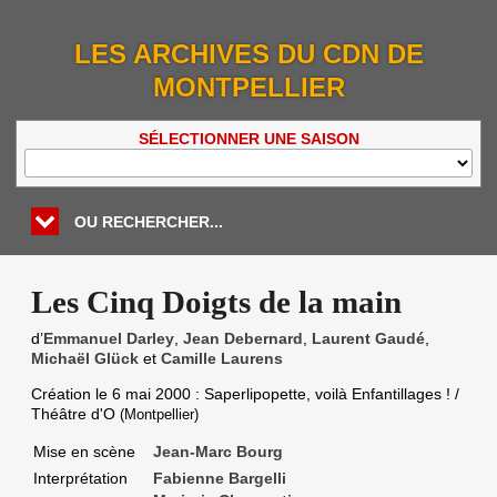
LES ARCHIVES DU CDN DE
MONTPELLIER
SÉLECTIONNER UNE SAISON
OU RECHERCHER...
Les Cinq Doigts de la main
d’
Emmanuel Darley
,
Jean Debernard
,
Laurent Gaudé
,
Michaël Glück
et
Camille Laurens
Création le
6 mai 2000
: Saperlipopette, voilà Enfantillages ! /
Théâtre d'O
(Montpellier)
Mise en scène
Jean-Marc Bourg
Interprétation
Fabienne Bargelli