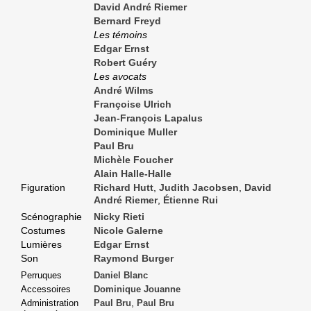
David André Riemer
Bernard Freyd
Les témoins
Edgar Ernst
Robert Guéry
Les avocats
André Wilms
Françoise Ulrich
Jean-François Lapalus
Dominique Muller
Paul Bru
Michèle Foucher
Alain Halle-Halle
Figuration
Richard Hutt
,
Judith Jacobsen
,
David
André Riemer
,
Étienne Rui
Scénographie
Nicky Rieti
Costumes
Nicole Galerne
Lumières
Edgar Ernst
Son
Raymond Burger
Perruques
Daniel Blanc
Accessoires
Dominique Jouanne
,
Administration
Paul Bru
Paul Bru