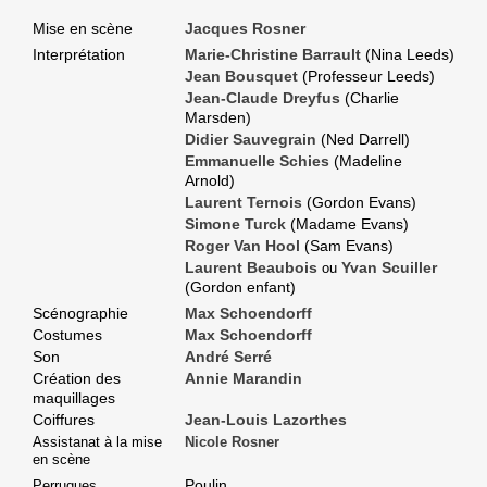
Mise en scène
Jacques Rosner
Interprétation
Marie-Christine Barrault
(Nina Leeds)
Jean Bousquet
(Professeur Leeds)
Jean-Claude Dreyfus
(Charlie
Marsden)
Didier Sauvegrain
(Ned Darrell)
Emmanuelle Schies
(Madeline
Arnold)
Laurent Ternois
(Gordon Evans)
Simone Turck
(Madame Evans)
Roger Van Hool
(Sam Evans)
Laurent Beaubois
Yvan Scuiller
ou
(Gordon enfant)
Scénographie
Max Schoendorff
Costumes
Max Schoendorff
Son
André Serré
Création des
Annie Marandin
maquillages
Coiffures
Jean-Louis Lazorthes
Assistanat à la mise
Nicole Rosner
en scène
Poulin
Perruques