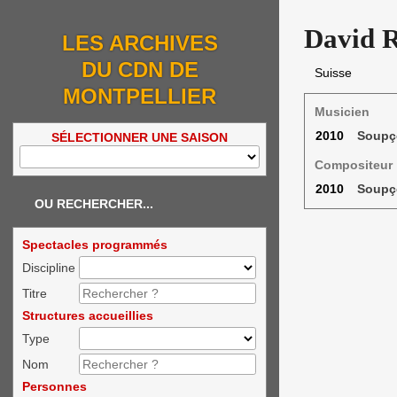
David 
LES ARCHIVES
DU CDN DE
Suisse
MONTPELLIER
Musicien
2010
Soupç
SÉLECTIONNER UNE SAISON
Compositeur
2010
Soupç
OU RECHERCHER...
Spectacles programmés
Discipline
Titre
Structures accueillies
Type
Nom
Personnes