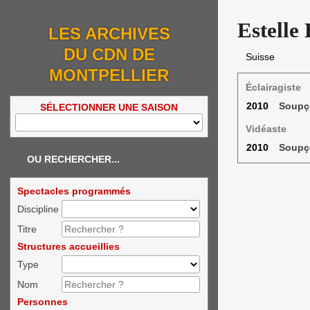
Estelle
LES ARCHIVES
DU CDN DE
Suisse
MONTPELLIER
Éclairagiste
2010
Soupç
SÉLECTIONNER UNE SAISON
Vidéaste
2010
Soupç
OU RECHERCHER...
Spectacles programmés
Discipline
Titre
Structures accueillies
Type
Nom
Personnes