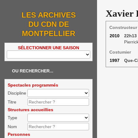
Xavier 
LES ARCHIVES
DU CDN DE
Constructeur
MONTPELLIER
2010
22h13 
Pierric
SÉLECTIONNER UNE SAISON
Costumier
1997
Que-C
OU RECHERCHER...
Spectacles programmés
Discipline
Titre
Structures accueillies
Type
Nom
Personnes