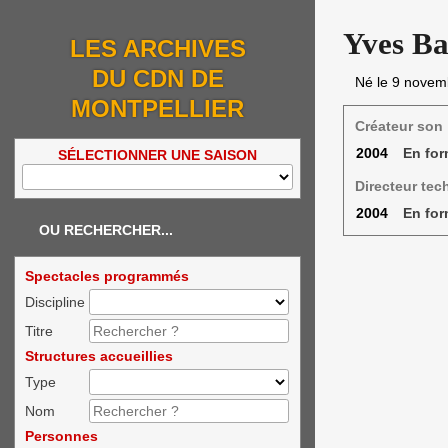
Yves Ba
LES ARCHIVES
DU CDN DE
Né le
9 novem
MONTPELLIER
Créateur son
2004
En fo
SÉLECTIONNER UNE SAISON
Directeur tec
2004
En fo
OU RECHERCHER...
Spectacles programmés
Discipline
Titre
Structures accueillies
Type
Nom
Personnes