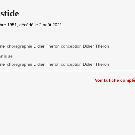
stide
bre 1951
, décédé le
2 août 2021
rme
chorégraphie
Didier Théron
conception
Didier Théron
hnique
rme
chorégraphie
Didier Théron
conception
Didier Théron
Voir la fiche compl