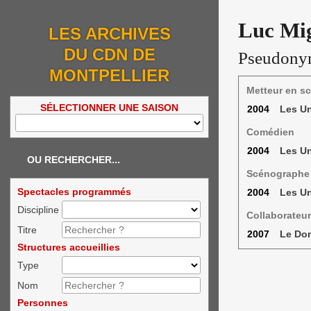
Luc Mig
LES ARCHIVES
DU CDN DE
Pseudony
MONTPELLIER
Metteur en s
SÉLECTIONNER UNE SAISON
2004
Les Un
Comédien
2004
Les Un
OU RECHERCHER...
Scénographe
Spectacles programmés
2004
Les Un
Discipline
Collaborateur
Titre
2007
Le Do
Structures accueillies
Type
Nom
Personnes