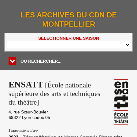
LES ARCHIVES DU CDN DE
MONTPELLIER
SÉLECTIONNER UNE SAISON
OU RECHERCHER...
ENSATT
[École nationale
supérieure des arts et techniques
du théâtre]
4, rue Sœur-Bouvier
69322
Lyon cedex 05
1 spectacle archivé
2023
Trigger Warning
de
Marcos Caramés-Blanco
mise